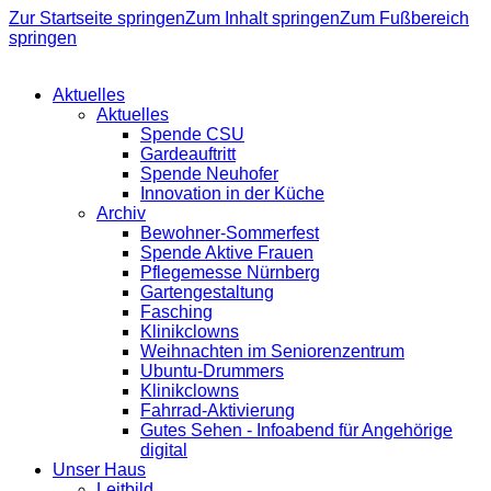
Zur Startseite springen
Zum Inhalt springen
Zum Fußbereich
springen
Aktuelles
Aktuelles
Spende CSU
Gardeauftritt
Spende Neuhofer
Innovation in der Küche
Archiv
Bewohner-Sommerfest
Spende Aktive Frauen
Pflegemesse Nürnberg
Gartengestaltung
Fasching
Klinikclowns
Weihnachten im Seniorenzentrum
Ubuntu-Drummers
Klinikclowns
Fahrrad-Aktivierung
Gutes Sehen - Infoabend für Angehörige
digital
Unser Haus
Leitbild