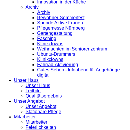
Innovation in der Küche
Archiv
Archiv
Bewohner-Sommerfest
Spende Aktive Frauen
Pflegemesse Nürnberg
Gartengestaltung
Fasching
Klinikclowns
Weihnachten im Seniorenzentrum
Ubuntu-Drummers
Klinikclowns
Fahrrad-Aktivierung
Gutes Sehen - Infoabend für Angehörige
digital
Unser Haus
Unser Haus
Leitbild
Qualitätsergebnis
Unser Angebot
Unser Angebot
Stationäre Pflege
Mitarbeiter
Mitarbeiter
Feierlichkeiten