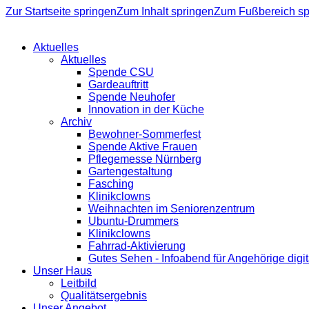
Zur Startseite springen
Zum Inhalt springen
Zum Fußbereich sp
Aktuelles
Aktuelles
Spende CSU
Gardeauftritt
Spende Neuhofer
Innovation in der Küche
Archiv
Bewohner-Sommerfest
Spende Aktive Frauen
Pflegemesse Nürnberg
Gartengestaltung
Fasching
Klinikclowns
Weihnachten im Seniorenzentrum
Ubuntu-Drummers
Klinikclowns
Fahrrad-Aktivierung
Gutes Sehen - Infoabend für Angehörige digit
Unser Haus
Leitbild
Qualitätsergebnis
Unser Angebot