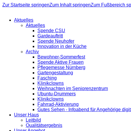
Zur Startseite springen
Zum Inhalt springen
Zum Fußbereich sp
Aktuelles
Aktuelles
Spende CSU
Gardeauftritt
Spende Neuhofer
Innovation in der Küche
Archiv
Bewohner-Sommerfest
Spende Aktive Frauen
Pflegemesse Nürnberg
Gartengestaltung
Fasching
Klinikclowns
Weihnachten im Seniorenzentrum
Ubuntu-Drummers
Klinikclowns
Fahrrad-Aktivierung
Gutes Sehen - Infoabend für Angehörige digit
Unser Haus
Leitbild
Qualitätsergebnis
Unser Angebot