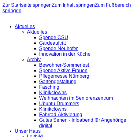
Zur Startseite springen
Zum Inhalt springen
Zum Fußbereich
springen
Aktuelles
Aktuelles
Spende CSU
Gardeauftritt
Spende Neuhofer
Innovation in der Küche
Archiv
Bewohner-Sommerfest
Spende Aktive Frauen
Pflegemesse Nürnberg
Gartengestaltung
Fasching
Klinikclowns
Weihnachten im Seniorenzentrum
Ubuntu-Drummers
Klinikclowns
Fahrrad-Aktivierung
Gutes Sehen - Infoabend für Angehörige
digital
Unser Haus
Leitbild